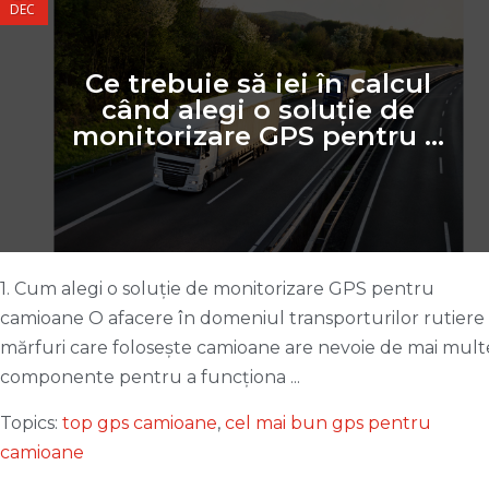
DEC
Ce trebuie să iei în calcul
când alegi o soluție de
monitorizare GPS pentru ...
1. Cum alegi o soluție de monitorizare GPS pentru
camioane O afacere în domeniul transporturilor rutiere
mărfuri care folosește camioane are nevoie de mai mult
componente pentru a funcționa ...
Topics:
top gps camioane
,
cel mai bun gps pentru
camioane