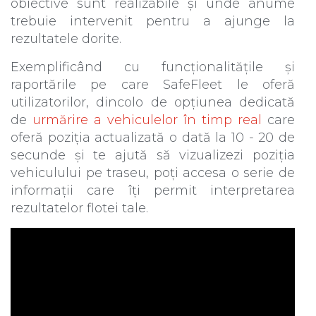
obiective sunt realizabile și unde anume
trebuie intervenit pentru a ajunge la
rezultatele dorite.
Exemplificând cu funcționalitățile și
raportările pe care SafeFleet le oferă
utilizatorilor, dincolo de opțiunea dedicată
de
urmărire a vehiculelor în timp real
care
oferă poziția actualizată o dată la 10 - 20 de
secunde și te ajută să vizualizezi poziția
vehiculului pe traseu, poți accesa o serie de
informații care îți permit interpretarea
rezultatelor flotei tale.