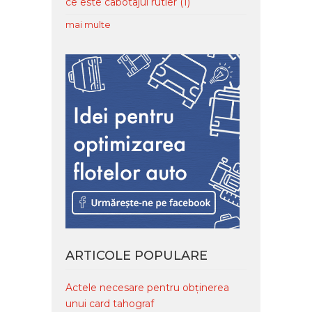
ce este cabotajul rutier
(1)
mai multe
ARTICOLE POPULARE
Actele necesare pentru obținerea
unui card tahograf