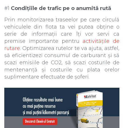
#1
Condițiile de trafic pe o anumită rută
Prin monitorizarea traseelor pe care circulă
vehiculele din flota ta vei putea obține o
serie de informații care îți vor servi ca
premise importante pentru
activitățile de
rutare
. Optimizarea rutelor te va ajuta, astfel,
să eficientizezi consumul de carburant și să
scazi emisiile de CO2, să scazi costurile de
mentenanță și costurile cu plata orelor
suplimentare efectuate de șoferi.