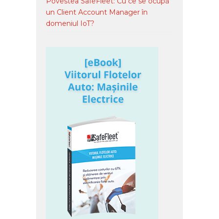
Povestea SafeFleet: Cu ce se ocupă
un Client Account Manager în
domeniul IoT?