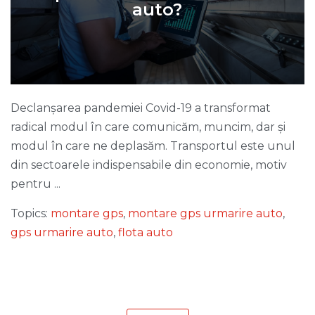
auto?
Declanșarea pandemiei Covid-19 a transformat
radical modul în care comunicăm, muncim, dar și
modul în care ne deplasăm. Transportul este unul
din sectoarele indispensabile din economie, motiv
pentru ...
Topics:
montare gps
,
montare gps urmarire auto
,
gps urmarire auto
,
flota auto