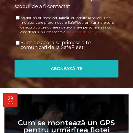
scopul de a fi contactat
Aș dori să primesc actualizări cu privire la serviciul de
monitorizare și promovare SafeFleet, prin urmare sunt
de acord cu prelucrarea datelor mele personale așa cum
este descris în următoarele
indicazile de mai jos
Sunt de acord să primesc alte
comunicări de la SafeFleet.
29
IAN
Cum se montează un GPS
pentru urmărirea flotei