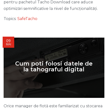
pentru pachetul Tacho Download care aduce
optimizări semnificative la nivel de funcționalități.
Topics:
SafeTacho
09
MAI
Cum poti folosi datele de
la tahograful digital
Orice manager de flotă este familiarizat cu stocarea