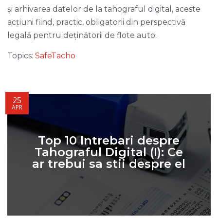
și arhivarea datelor de la tahograful digital, aceste
acțiuni fiind, practic, obligatorii din perspectivă
legală pentru deținătorii de flote auto.
Topics:
SafeTacho
25
APR
Top 10 Intrebari despre
Tahograful Digital (I): Ce
ar trebui sa stii despre el