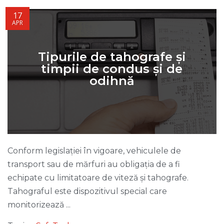
17
APR
Tipurile de tahografe și
timpii de condus și de
odihnă
Conform legislației în vigoare, vehiculele de
transport sau de mărfuri au obligația de a fi
echipate cu limitatoare de viteză și tahografe.
Tahograful este dispozitivul special care
monitorizează ...