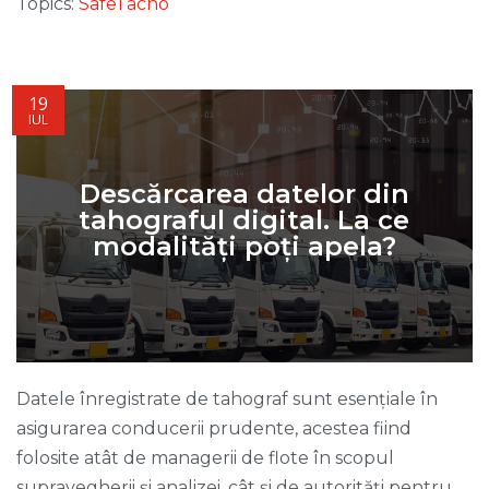
Topics:
SafeTacho
19
IUL
Descărcarea datelor din
tahograful digital. La ce
modalități poți apela?
Datele înregistrate de tahograf sunt esențiale în
asigurarea conducerii prudente, acestea fiind
folosite atât de managerii de flote în scopul
supravegherii și analizei, cât și de autorități pentru ...