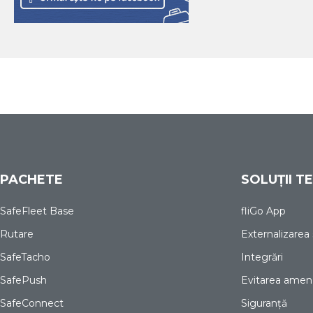
PACHETE
SOLUȚII T
SafeFleet Base
fliGo App
Rutare
Externalizarea s
SafeTacho
Integrări
SafePush
Evitarea amenz
SafeConnect
Siguranță