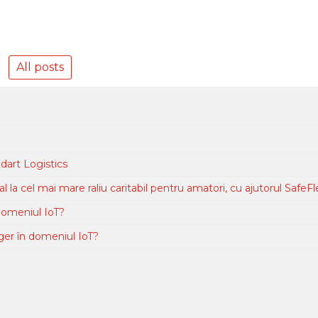
All posts
dart Logistics
la cel mai mare raliu caritabil pentru amatori, cu ajutorul SafeFl
domeniul IoT?
er în domeniul IoT?