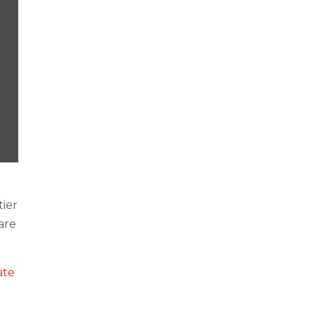
tier
are
ate