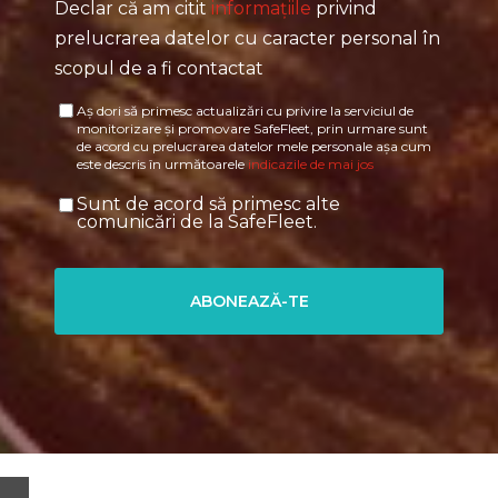
Declar că am citit
informațiile
privind
prelucrarea datelor cu caracter personal în
scopul de a fi contactat
Aș dori să primesc actualizări cu privire la serviciul de
monitorizare și promovare SafeFleet, prin urmare sunt
de acord cu prelucrarea datelor mele personale așa cum
este descris în următoarele
indicazile de mai jos
Sunt de acord să primesc alte
comunicări de la SafeFleet.