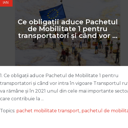
IAN
Ce obligații aduce Pachetul
de Mobilitate 1 pentru
transportatori și când vor ...
1. Ce obligații aduce Pachetul de Mobilitate 1 pentru
transportatori și când vor intra în vigoare Transportul ru
va rămâne și în 2021 unul din cele mai importante secto
care contribuie la ...
Topics:
pachet mobilitate transport
,
pachetul de mobilit