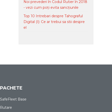
Noi prevederi în Codul Rutier în 2018
- vezi cum poți evita sancțiunile
Top 10 Intrebari despre Tahograful
Digital (I): Ce ar trebui sa stii despre
el
PACHETE
SafeFleet Base
Rutare