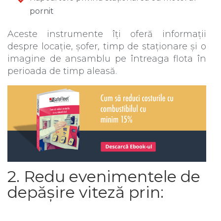
pornit
Aceste instrumente îți oferă informații
despre locație, șofer, timp de staționare și o
imagine de ansamblu pe întreaga flota în
perioada de timp aleasă.
2. Redu evenimentele de
depășire viteză prin: