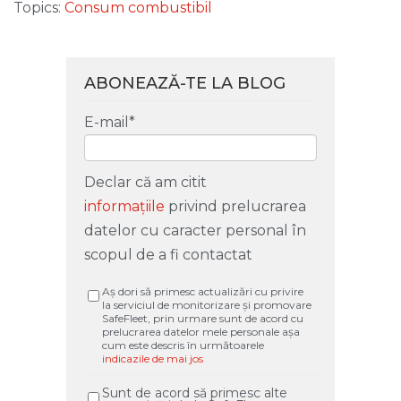
Topics:
Consum combustibil
ABONEAZĂ-TE LA BLOG
E-mail
*
Declar că am citit
informațiile
privind prelucrarea
datelor cu caracter personal în
scopul de a fi contactat
Aș dori să primesc actualizări cu privire
la serviciul de monitorizare și promovare
SafeFleet, prin urmare sunt de acord cu
prelucrarea datelor mele personale așa
cum este descris în următoarele
indicazile de mai jos
Sunt de acord să primesc alte