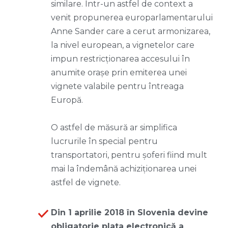
similare. Într-un astfel de context a
venit propunerea europarlamentarului
Anne Sander care a cerut armonizarea,
la nivel european, a vignetelor care
impun restricționarea accesului în
anumite orașe prin emiterea unei
vignete valabile pentru întreaga
Europă.
O astfel de măsură ar simplifica
lucrurile în special pentru
transportatori, pentru șoferi fiind mult
mai la îndemână achiziționarea unei
astfel de vignete.
Din 1 aprilie 2018 în Slovenia devine
obligatorie plata electronică a