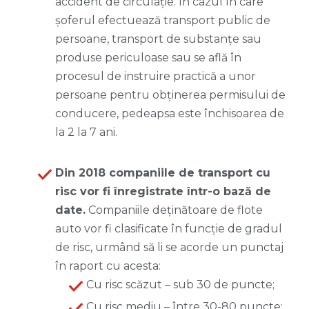
accident de circulaţie. În cazul în care
șoferul efectuează transport public de
persoane, transport de substanţe sau
produse periculoase sau se află în
procesul de instruire practică a unor
persoane pentru obţinerea permisului de
conducere, pedeapsa este închisoarea de
la 2 la 7 ani.
Din 2018 companiile de transport cu
risc vor fi înregistrate într-o bază de
date.
Companiile deținătoare de flote
auto vor fi clasificate în funcție de gradul
de risc, urmând să li se acorde un punctaj
în raport cu acesta:
Cu risc scăzut – sub 30 de puncte;
Cu risc mediu – între 30-80 puncte;