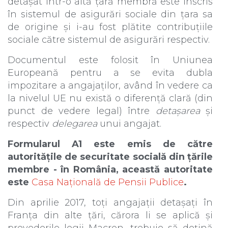
detașat într-o altă țară membră este înscris
în sistemul de asigurări sociale din țara sa
de origine și i-au fost plătite contribuțiile
sociale către sistemul de asigurări respectiv.
Documentul este folosit în Uniunea
Europeană pentru a se evita dubla
impozitare a angajaților, având în vedere ca
la nivelul UE nu există o diferență clară (din
punct de vedere legal) între
detașarea
și
respectiv
delegarea
unui angajat.
Formularul A1 este emis de către
autoritățile de securitate socială din țările
membre - în România, această autoritate
este
Casa Națională de Pensii Publice
.
Din aprilie 2017, toți angajații detașați în
Franța din alte țări, cărora li se aplică și