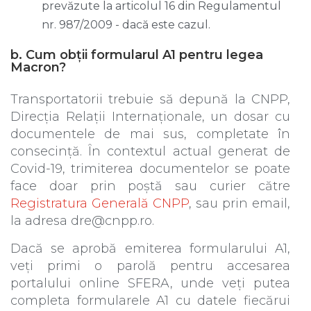
prevăzute la articolul 16 din Regulamentul
nr. 987/2009 - dacă este cazul.
b. Cum obții formularul A1 pentru legea
Macron?
Transportatorii trebuie să depună la CNPP,
Direcția Relații Internaționale, un dosar cu
documentele de mai sus, completate în
consecință. În contextul actual generat de
Covid-19, trimiterea documentelor se poate
face doar prin poștă sau curier către
Registratura Generală CNPP
, sau prin email,
la adresa dre@cnpp.ro.
Dacă se aprobă emiterea formularului A1,
veți primi o parolă pentru accesarea
portalului online SFERA, unde veți putea
completa formularele A1 cu datele fiecărui