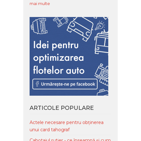
mai multe
ARTICOLE POPULARE
Actele necesare pentru obținerea
unui card tahograf
Cabotajul rutier - ce înseamnă și cum