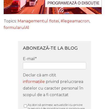
Topics:
Managementul flotei
,
#legeamacron
,
formularulA1
ABONEAZĂ-TE LA BLOG
E-mail
*
Declar că am citit
informațiile
privind prelucrarea
datelor cu caracter personal în
scopul de a fi contactat
Aș dori să primesc actualizări cu privire
la serviciul de monitorizare și promovare