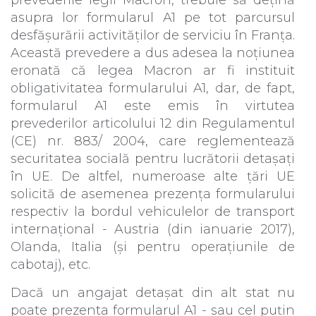
prevederile legii Macron, trebuie să dețină
asupra lor formularul A1 pe tot parcursul
desfășurării activităților de serviciu în Franța.
Această prevedere a dus adesea la noțiunea
eronată că legea Macron ar fi instituit
obligativitatea formularului A1, dar, de fapt,
formularul A1 este emis în virtutea
prevederilor articolului 12 din Regulamentul
(CE) nr. 883/ 2004, care reglementează
securitatea socială pentru lucrătorii detașați
în UE. De altfel, numeroase alte țări UE
solicită de asemenea prezența formularului
respectiv la bordul vehiculelor de transport
internațional - Austria (din ianuarie 2017),
Olanda, Italia (și pentru operațiunile de
cabotaj), etc.
Dacă un angajat detașat din alt stat nu
poate prezenta formularul A1 - sau cel puțin