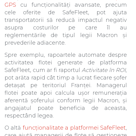
GPS
cu funcționalități avansate, precum
cele oferite de SafeFleet, pot ajuta
transportatorii să reducă impactul negativ
asupra costurilor pe care îl au
reglementările de tipul legii Macron și
prevederile adiacente.
Spre exemplu, rapoartele automate despre
activitatea flotei generate de platforma
SafeFleet, cum ar fi raportul
Activitate în ROI,
pot arăta rapid cât timp a lucrat fiecare șofer
detașat pe teritoriul Franței. Managerul
flotei poate apoi calcula ușor remunerația
aferentă șoferului conform legii Macron, și
angajatul poate beneficia de aceasta,
respectând legea.
O altă
funcționalitate a platformei SafeFleet
,
care ajută managerii de flote să gestioneze